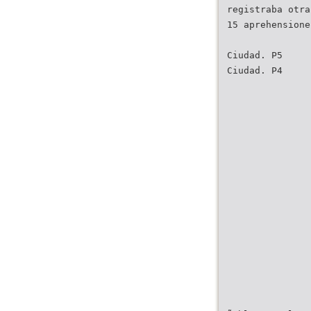
registraba otra
15 aprehensione
Ciudad. P5
Ciudad. P4