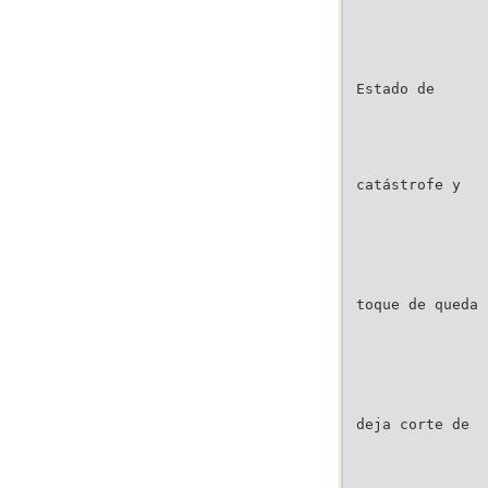
Estado de
catástrofe y
toque de queda
deja corte de