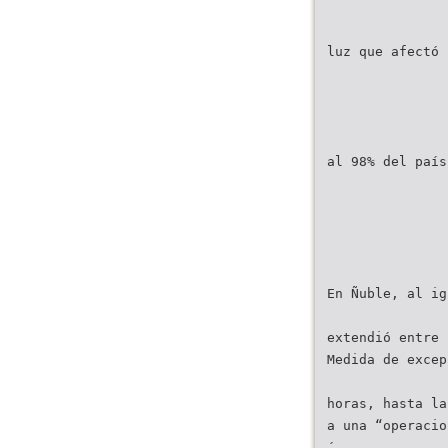
luz que afectó
al 98% del país
En Ñuble, al ig
extendió entre 
Medida de excep
horas, hasta la
a una “operacio