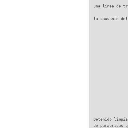
una línea de tr
la causante del
Detenido limpia
de parabrisas q