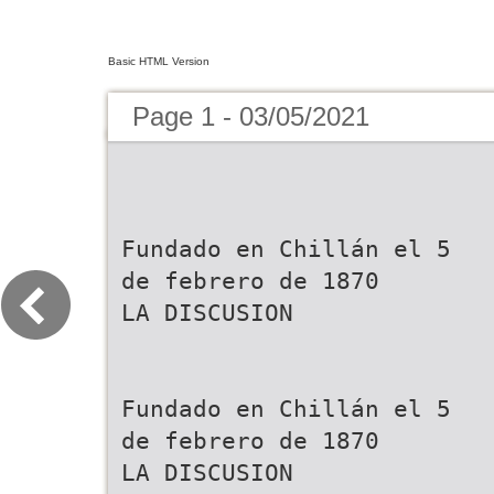
Basic HTML Version
Page 1 - 03/05/2021
Fundado en Chillán el 5 de febrero de 1870 LA DISCUSION Fundado en Chillán el 5 de febrero de 1870 LA DISCUSION Lunes 3 de mayo de 2021, Año 151, Nº 49.935. www.ladiscusion.cl El Diario de la Región de Ñuble Lunes 17 de febrero de 2020, Año 150, Nº 49.500. www.ladiscusion.cl El Diario de la Región de Ñuble 10 Tres comunas Los aciertos y errores Recogerán ideas Buscan reducir lista Expertos de la de Punilla entre UdeC anticipan de los partidos de ciudadanas en de espera regional baja de las cuatro con cara a la propaganda Ñuble para futura para los subsidios contagios para más casos Millones de AFiliAdos diarios de para el plebiscito ley de patrimonio de mejoramiento esta semana están en condiciones de solicitar el tercer Covid-19 en la constitucional cultural de la vivienda retiro desde sus fondos de pensiones, CULTURA › 12 POLÍTICA ›8 proceso que se inicia hoy. AFP tendrán 15 region CIUDAD › 5 CoronAvirus › 4-5 días para el pago, en una sola cuota. Familiares de víctimas PAís › 9 piden aumentar penas Chillaneja que perdió un ojo en medio del para los condenados estallido social deberá devolver prótesis por la “Ley Emilia” CiudAd › 6 Viñateros prevén alza Candidato a Argumentan que no se del precio de la uva t e r g u s o A n n e n a e u q m ha logrado el objetivo de gobernador regional h a l o g r a d o e l o b j e t i v o d e debido a menor oferta o castigar con al menos un año o t a sufre destrucción del c a s c i g a r c n i n t a l m e n o s e u n e ñ a por megasequía e o e c r m c d l p d de cárcel ni tampoco el de la a l l á o 95% de su propaganda p r e v e n c i ó n d e l a c o n d u c c i ó n ECONOMÍA › 9 prevención de la conducción irresponsable. Dado que la ley PolítiCA › 7 i r r e s p o n s a b l e . D a d o q u e l a l e y h a s i d o i m p u g n a d a c o n é x i t o ha sido impugnada con éxito en el Tribunal Constitucional, e n e l T r i b u n a l C o n s t i t u c i o n a l , 5 a s s e b o d ñ s u a n a t p a l r e e i 3 Mathías Pinto se se plant