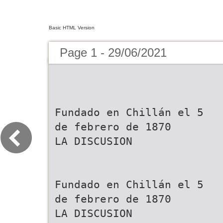
Basic HTML Version
Page 1 - 29/06/2021
Fundado en Chillán el 5 de febrero de 1870 LA DISCUSION Fundado en Chillán el 5 de febrero de 1870 LA DISCUSION Martes 29 de junio de 2021, Año 151, Nº 49.987 www.ladiscusion.cl El Diario de la Región de Ñuble Lunes 17 de febrero de 2020, Año 150, Nº 49.500. www.ladiscusion.cl El Diario de la Región de Ñuble Barrios dio dura Chillán entre las 19 comunas Los aciertos y errores Recogerán ideas Buscan reducir lista del país que pueden postular batalla en su debut de los partidos de ciudadanas en de espera regional a paneles solares en el hogar en Wimbledon, cara a la propaganda Ñuble para futura para los subsidios pero no le alcanzó eConoMíA › 12 para el plebiscito ley de patrimonio de mejoramiento constitucional cultural de la vivienda deportes › 16 CoronAvirus › 8 POLÍTICA ›8 CULTURA › 12 CIUDAD › 5 Continúa a la Familiares de víctimas baja positividad de exámenes piden aumentar penas PCR en Ñuble para los condenados ente Camilo Benav por la “Ley Emilia” asume con la promesa ryor transparencia de ma a n t a n l q u e e t o v s e e Viñateros prevén alza Argumentan que no se A del precio de la uva m g n u e r j g d o a o b i d ha logrado el objetivo de o o e h l y planificación debido a menor oferta o i n l a t s n r c castigar con al menos un año a o ñ a c n g m e a s u o por megasequía l c e l e d l a e o t n i a o c m p d r c e de cárcel ni tampoco el de la á Jorge Del Pozo envía p r e v e n c i ó n d e l a c o n d u c c i ó n ECONOMÍA › 9 prevención de la conducción claro men