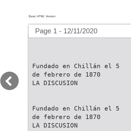
Basic HTML Version
Page 1 - 12/11/2020
Fundado en Chillán el 5 de febrero de 1870 LA DISCUSION Fundado en Chillán el 5 de febrero de 1870 LA DISCUSION Jueves 12 de noviembre de 2020, Año 150, Nº 49.768. www.ladiscusion.cl El Diario de la Región de Ñuble Los aciertos y errores reclamo del rubro El Diario de la Región de Ñuble Lunes 17 de febrero de 2020, Año 150, Nº 49.500. www.ladiscusion.cl Familia de joven asesinado decepcionada por la ciudadanas en de espera regional de los partidos de Recogerán ideas Buscan reducir lista gastronómico justicia: “Habrá más cara a la propaganda Ñuble para futura para los subsidios protestas y barricadas” para el plebiscito ley de patrimonio de mejoramiento constitucional CiudAd › 7 cultural de la vivienda CIUDAD › 5 CULTURA › 12 POLÍTICA ›8 por pasar a Fase 3 Familiares de víctimas sigue escalando piden aumentar penas para los condenados reclamo del gremio se intensifica después de 8 meses de restricciones. La asociación que reúne a los empresarios locales cuestiona a las autoridades regionales, asegurando que hay ciudades con números similares a Chillán que ya por la “Ley Emilia” avanzaron. Seremi de Salud responde que no es uno, sino nueve, los indicadores Mayor encuentro que se miden para evaluar el paso a una etapa. CiudAd › 8 viverista del país pone Viñateros prevén alza n n A e o t u u n e q g a m e s r el foco en ñuble Argumentan que no se del precio de la uva e h a l o g r a d o e l o b j e t i v o d Densificar, ampliar ha logrado el objetivo de eConomíA › 12 debido a menor oferta s i n a l t m e a r n o g c o s a castigar con al menos un año a n c u o ñ por megasequía de cárcel ni tampoco el de la e l a d e c á r c e l n i t a m p o c o e l el límite poniente y d un puerto seco son i a d n ó n ó u l r d v e c c n n c